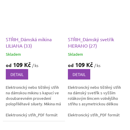
STŘIH_Dámská mikina
STŘIH_Dámský svetřík
LILIANA (33)
MERANO (27)
Skladem
Skladem
109 Kč
109 Kč
od
od
/ ks
/ ks
DETAIL
DETAIL
Elektronický nebo tištěný střih
Elektronický nebo tištěný střih
na dámskou mikinu s kapucí ve
na dámský svetřík s vyšším
dvoubarevném provedení
rolákovým límcem volnějšího
polopřiléhavé siluety. Mikina má
střihu s asymetrickou délkou
asymetrické členění, zapínání na
předního a zadního dílu. Dolní
knoflík a poutko v horní...
Elektronický střih_PDF formát
Tištěný střih
kraj svetříku a rukávů...
Elektronický střih_PDF formát
Ti