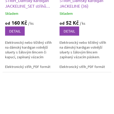
STŘIH_Dámský kardigan
STŘIH_Dámský kardigan
JACKELINE_SET střihů
JACKELINE (36)
(36+37)
Skladem
Skladem
160 Kč
52 Kč
od
od
/ ks
/ ks
DETAIL
DETAIL
Elektronický nebo tištěný střih
Elektronický nebo tištěný střih
na dámský kardigan volnější
na dámský kardigan volnější
siluety s šálovým límcem či
siluety s šálovým límcem
kapucí, zapínaný vázacím
zapínaný vázacím páskem.
páskem. Kardigan je na předním
Kardigan je na předním díle
díle členěn princesovým...
Elektronický střih_PDF formát
Tištěný střih
členěn princesovým švem, v
Elektronický střih_PDF formát
Ti
jehož...