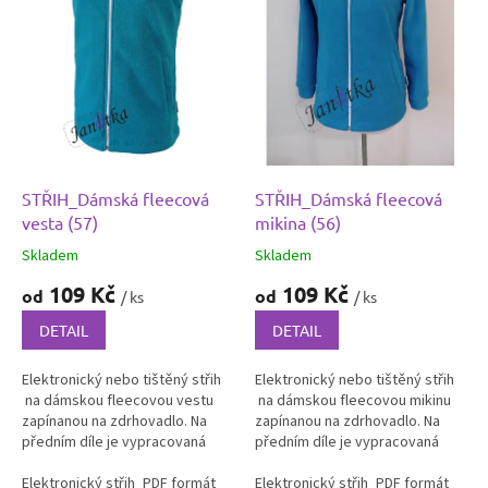
p
r
o
d
u
k
t
ů
STŘIH_Dámská fleecová
STŘIH_Dámská fleecová
vesta (57)
mikina (56)
Skladem
Skladem
109 Kč
109 Kč
od
od
/ ks
/ ks
DETAIL
DETAIL
Elektronický nebo tištěný střih
Elektronický nebo tištěný střih
na dámskou fleecovou vestu
na dámskou fleecovou mikinu
zapínanou na zdrhovadlo. Na
zapínanou na zdrhovadlo. Na
předním díle je vypracovaná
předním díle je vypracovaná
širší jedno-výpustková kapsa.
širší jedno-výpustková kapsa.
Střih na vestu je volnější...
Elektronický střih_PDF formát
Tištěný střih
Střih na mikinu je...
Elektronický střih_PDF formát
Ti