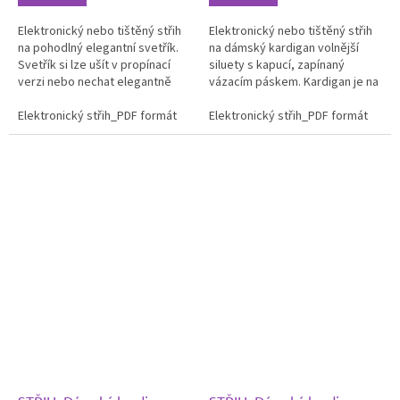
Elektronický nebo tištěný střih
Elektronický nebo tištěný střih
na pohodlný elegantní svetřík.
na dámský kardigan volnější
Svetřík si lze ušít v propínací
siluety s kapucí, zapínaný
verzi nebo nechat elegantně
vázacím páskem. Kardigan je na
rozevlátý. Vybrat si můžete z
předním díle členěn
variant: Formát...
Elektronický střih_PDF formát
princesovým švem, v jehož...
Elektronický střih_PDF formát
Ti