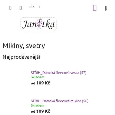
Přejít
NÁKUP
na
CZK
obsah
KOŠÍK
Mikiny, svetry
Nejprodávanější
STŘIH_Dámská fleecová vesta (57)
Skladem
109 Kč
od
STŘIH_Dámská fleecová mikina (56)
Skladem
109 Kč
od