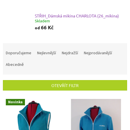
STŘIH_Dámská mikina CHARLOTA (26_mikina)
Skladem
66 Kč
od
Ř
a
Doporučujeme
Nejlevnější
Nejdražší
Nejprodávanější
z
e
Abecedně
n
í
p
OTEVŘÍT FILTR
r
o
V
Novinka
d
ý
u
p
k
i
t
s
ů