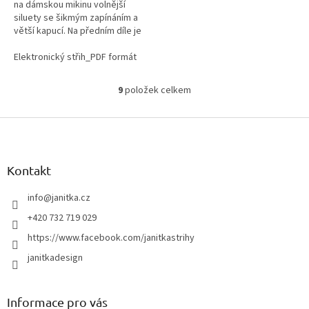
na dámskou mikinu volnější
siluety se šikmým zapínáním a
větší kapucí. Na předním díle je
vypracovaná kapsa ve švu. Střih
na mikinu vychází ze...
Elektronický střih_PDF formát
Tištěný střih
9
položek celkem
O
v
Z
l
á
á
d
p
a
a
Kontakt
c
t
í
í
info
@
janitka.cz
p
r
+420 732 719 029
v
https://www.facebook.com/janitkastrihy
k
y
janitkadesign
v
ý
p
Informace pro vás
i