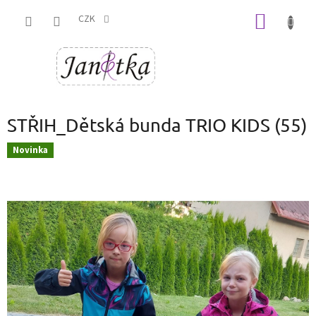
Přejít
NÁKUP
na
CZK
obsah
KOŠÍK
STŘIH_Dětská bunda TRIO KIDS (55)
Novinka