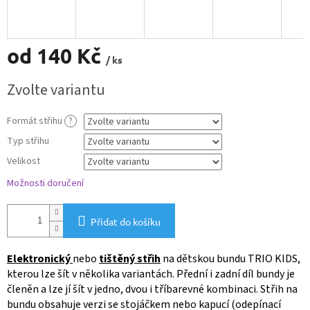
od
140 Kč
/ ks
Měrná
Zvolte variantu
cena:
Formát střihu
?
Typ střihu
Velikost
Možnosti doručení
Přidat do košíku
Elektronický
nebo
tištěný střih
na dětskou bundu TRIO KIDS,
kterou lze šít v několika variantách. Přední i zadní díl bundy je
členěn a lze jí šít v jedno, dvou i tříbarevné kombinaci. Střih na
bundu obsahuje verzi se stojáčkem nebo kapucí (odepínací