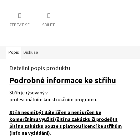
ZEPTAT SE
SDÍLET
Popis
Diskuze
Detailní popis produktu
Podrobné informace ke střihu
Střih je rýsovaný v
profesionálním konstrukčním programu.
Střih nesmí být dále šířen a není určen ke
komerčnímu využití (šití na zakázku či prodej)!!!
Šití na zakázku pouze s platnou licencí ke střihům
(info na vyžádání).