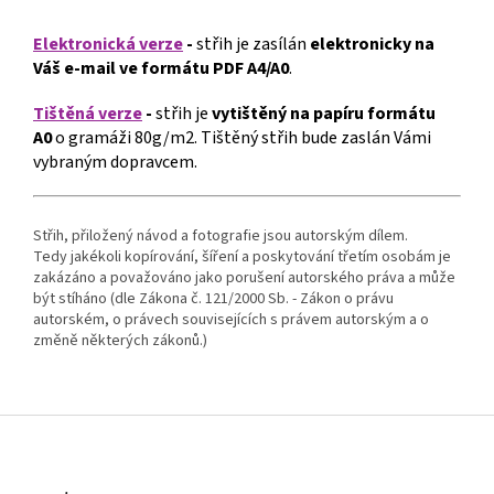
Elektronická verze
-
střih je zasílán
elektronicky
na
Váš e-mail ve formátu PDF A4/A0
.
Tištěná verze
-
střih je
vytištěný na papíru formátu
A0
o gramáži 80g/m2. Tištěný střih bude zaslán Vámi
vybraným dopravcem.
Střih, přiložený návod a fotografie jsou autorským dílem.
Tedy jakékoli kopírování, šíření a poskytování třetím osobám je
zakázáno a považováno jako porušení autorského práva a může
být stíháno (dle Zákona č. 121/2000 Sb. - Zákon o právu
autorském, o právech souvisejících s právem autorským a o
změně některých zákonů.)
Z
á
p