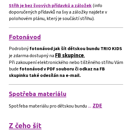
Střih je bez švových přídavků a záložek
(info
doporučených přídavků na švy a záložky najdete v
polohovém plánu, který je součástí střihu).
Fotonávod
Podrobný
fotonávod jak šít dětskou bundu TRIO KIDS
FB skupince
.
je zdarma dostupný na
Při zakoupení elektronického nebo tištěného střihu Vám
bude
fotonávod v PDF souboru či odkaz na FB
skupinku také odesílán na e-mail.
S
p
o
třeba materiálu
...
ZDE
Spotřeba materiálu pro dětskou bundu
Z čeho šít