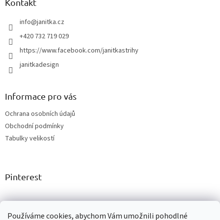
a
Kontakt
t
í
info
@
janitka.cz
+420 732 719 029
https://www.facebook.com/janitkastrihy
janitkadesign
Informace pro vás
Ochrana osobních údajů
Obchodní podmínky
Tabulky velikostí
Pinterest
Facebook
Používáme cookies, abychom Vám umožnili pohodlné