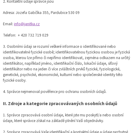
2. Kontaktní údaje správce jsou
Adresa: Jozefa Gabčíka 355, Pardubice 530 09
Email:
info@janitka.cz
Telefon: + 420 732 719 029
3. Osobními údaji se rozumí veškeré informace o identifikované nebo
identifikovatelné fyzické osobě; identifikovatelnou fyzickou osobou je fyzická
osoba, kterou lze přímo či nepřímo identifikovat, zejména odkazem na určitý
identifikátor, například jméno, identifikační číslo, lokační údaje, síťový
identifikátor nebo na jeden či více zvláštních prvků fyzické, fyziologické,
genetické, psychické, ekonomické, kulturní nebo společenské identity této
fyzické osoby.
4. Správce nejmenoval pověřence pro ochranu osobních údajů.
II.
Zdroje a kategorie zpracovávaných osobních údajů
1. Správce zpracovává osobní údaje, které jste mu poskytl/a nebo osobní
údaje, které správce získal na základě plnění Vaší objednávky.
2. Správce zpracovává Vaše identifikační a kontaktní údaje a údaje nezbytné