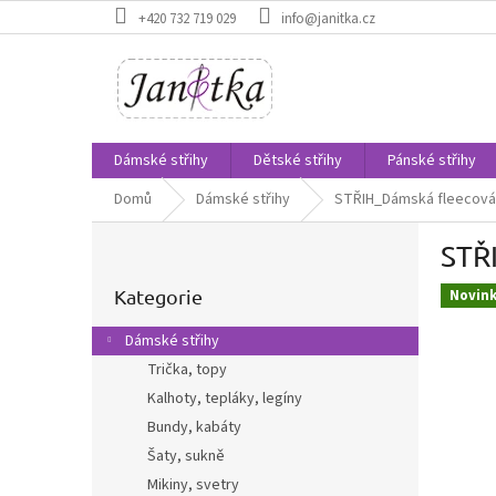
Přejít
+420 732 719 029
info@janitka.cz
na
obsah
Dámské střihy
Dětské střihy
Pánské střihy
Domů
Dámské střihy
STŘIH_Dámská fleecová 
P
STŘ
o
Přeskočit
s
kategorie
Kategorie
Novin
t
r
Dámské střihy
a
Trička, topy
n
Kalhoty, tepláky, legíny
n
í
Bundy, kabáty
p
Šaty, sukně
a
Mikiny, svetry