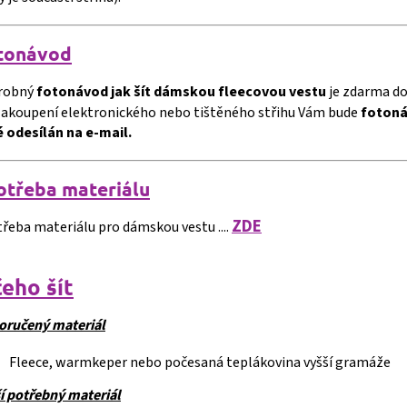
tonávod
robný
fotonávod jak šít dámskou fleecovou vestu
je zdarma d
zakoupení elektronického nebo tištěného střihu Vám bude
fotoná
 odesílán na e-mail.
otřeba materiálu
ZDE
řeba materiálu pro dámskou vestu ....
čeho šít
oručený materiál
Fleece, warmkeper nebo počesaná teplákovina vyšší gramáže
í potřebný materiál