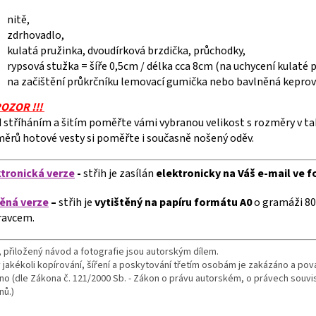
nitě,
zdrhovadlo,
kulatá pružinka, dvoudírková brzdička, průchodky,
rypsová stužka = šíře 0,5cm / délka cca 8cm (na uchycení kulaté 
na začištění průkrčníku lemovací gumička nebo bavlněná keprov
 POZOR !!!
 stříháním a šitím poměřte vámi vybranou velikost s rozměry v ta
ěrů hotové vesty si poměřte i současně nošený oděv.
ktronická verze
-
střih je zasílán
elektronicky
na Váš e-mail ve 
těná verze
–
střih je
vytištěný na papíru formátu A0
o gramáži 80
ravcem.
, přiložený návod a fotografie jsou autorským dílem.
 jakékoli kopírování, šíření a poskytování třetím osobám je zakázáno a po
áno (dle Zákona č. 121/2000 Sb. - Zákon o právu autorském, o právech souv
nů.)