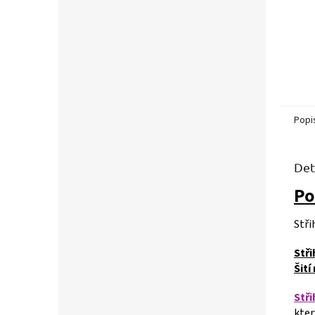
Popi
Det
Po
Stř
Stři
Šití
Stři
kter