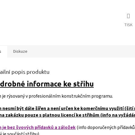
TISK
s
Diskuze
ailní popis produktu
drobné informace ke střihu
ih je rýsovaný v profesionálním konstrukčním programu.
h nesmí být dále šířen a není určen ke komerčnímu využití (šití 
 na zakázku pouze s platnou licencí ke střihům (info na vyžádán
h je bez švových přídavků a záložek
(info doporučených přídavků
ý je součástí střihu).