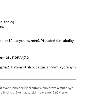
pruženky)
ka.
bulce tělesných rozměrů. Případně dle tabulky
formátu PDF A4/A0
.
g/m2. Tištěný střih bude zaslán Vámi vybraným
važováno jako porušení autorského práva a může být
isejících s právem autorským a o změně některých