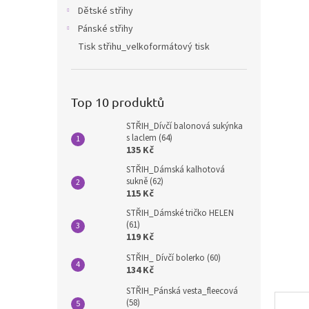
n
Dětské střihy
e
Pánské střihy
l
Tisk střihu_velkoformátový tisk
Top 10 produktů
STŘIH_Dívčí balonová sukýnka
s laclem (64)
135 Kč
STŘIH_Dámská kalhotová
sukně (62)
115 Kč
STŘIH_Dámské tričko HELEN
(61)
119 Kč
STŘIH_ Dívčí bolerko (60)
134 Kč
STŘIH_Pánská vesta_fleecová
(58)