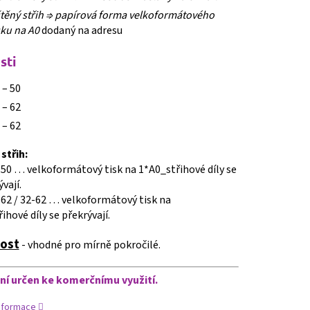
štěný střih ⇒
papírová forma velkoformátového
sku na A0
dodaný na adresu
sti
 – 50
 – 62
 – 62
střih:
2-50 … velkoformátový tisk na 1*A0_střihové díly se
vají.
8-62 / 32-62 … velkoformátový tisk na
ihové díly se překrývají.
ost
- vhodné pro mírně pokročilé.
ení určen ke komerčnímu využití.
informace