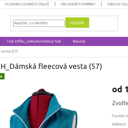
OCHRANA OSOBNÍCH ÚDAJŮ
OBCHODNÍ PODMÍNKY
TABULKY VEL
HLEDAT
Tisk střihu_velkoformátový tisk
Návody
vesta (57)
IH_Dámská fleecová vesta (57)
ka
od
Měrná
Zvolt
cena:
Formát s
Velikost