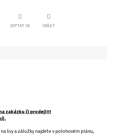
ZEPTAT SE
SDÍLET
na zakázku či prodej)!!!
í).
 na švy a záložky najdete v polohovém plánu,