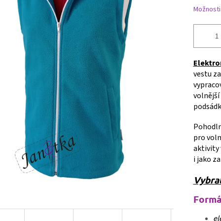
Možnosti
Elektro
vestu za
vypracov
volnější
podsádk
Pohodlná
pro voln
aktivity
i jako z
Vybrat
Formá
el