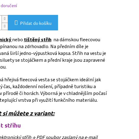
 doručení
Přidat do košíku
nický
nebo
tištěný střih
na dámskou fleecovou
pínanou na zdrhovadlo. Na předním díle je
aná širší jedno-výpustková kapsa. Střih na vestu je
 siluety se stojáčkem a přední kraje jsou zapravené
ou.
 hřejivá fleecová vesta se stojáčkem ideální jak
ý čas, každodenní nošení, případně turistiku a
 v přírodě či horách. Výborná je v chladnějším počasí
ateplující vrstva při využití funkčního materiálu.
 si můžete z variant:
t střihu
ektronický střih ⇒
PDF soubor zaslaný na e-mail