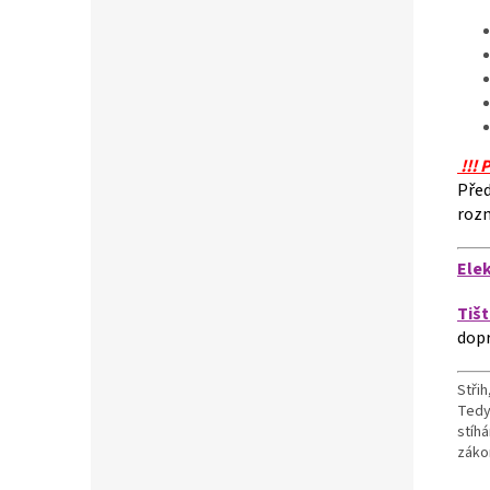
!!!
Před
rozm
Ele
Tiš
dop
Střih
Tedy
stíh
záko