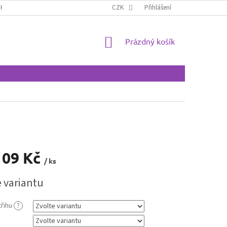
IKOSTÍ
CZK
Přihlášení
NÁKUPNÍ
Prázdný košík
KOŠÍK
109 Kč
/ ks
e variantu
třihu
?