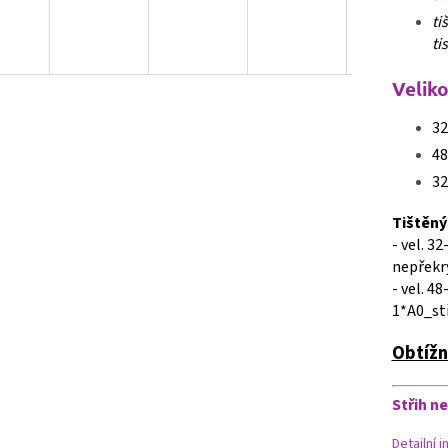
ti
ti
Veliko
32
48
32
Tištěný 
- vel. 3
nepřekrý
- vel. 4
1*A0_stř
Obtížn
Střih n
Detailní 