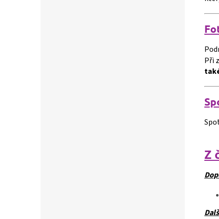
Fo
Pod
Při 
také
Sp
Spot
Z 
Dop
Dalš