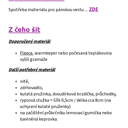
ZDE
Spotřeba materiálu pro pánskou vestu ....
Z čeho šít
Doporučený materiál
Fleece
, warmkeper nebo počesaná teplákovina
vyšší gramáže
Další potřebný materiál
nitě,
zdrhovadlo,
kulatá pružinka, dvoudírková brzdička, průchodky,
rypsová stužka = šíře 0,5cm / délka cca 8cm (na
uchycení kulaté pruženky)
na začištění průkrčníku lemovací gumička nebo
bavlněná keprovka.