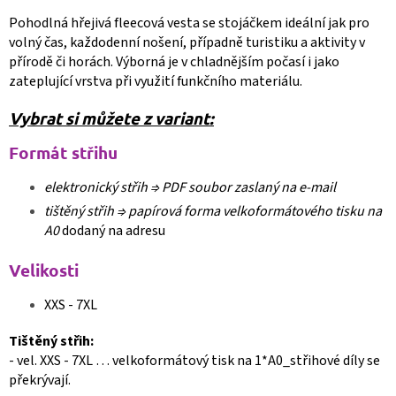
Pohodlná hřejivá fleecová vesta se stojáčkem ideální jak pro
volný čas, každodenní nošení, případně turistiku a aktivity v
přírodě či horách. Výborná je v chladnějším počasí i jako
zateplující vrstva při využití funkčního materiálu.
Vybrat si můžete z variant:
Formát střihu
elektronický střih ⇒
PDF soubor zaslaný na e-mail
tištěný střih ⇒
papírová forma velkoformátového tisku na
A0
dodaný na adresu
Velikosti
XXS - 7XL
Tištěný střih:
- vel. XXS - 7XL … velkoformátový tisk na 1*A0_střihové díly se
překrývají.