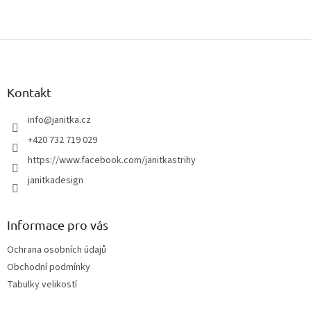
Z
á
p
a
Kontakt
t
í
info
@
janitka.cz
+420 732 719 029
https://www.facebook.com/janitkastrihy
janitkadesign
Informace pro vás
Ochrana osobních údajů
Obchodní podmínky
Tabulky velikostí