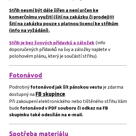
Střih nesmí být dále šířen a není určen ke
komerčnímu využití (šití na zakázku či prodej)!!!
Šití na zakázku pouze s platnou licencí ke střihům
(info na vyžádání).
Střih je bez švových přídavků a záložek
(info
doporučených přídavků na švy a záložky najdete v
polohovém plánu, který je součástí střihu).
Fotonávod
Podrobný
fotonávod jak šít pánskou vestu
je zdarma
FB skupince
dostupný na
.
Při zakoupení elektronického nebo tištěného střihu Vám
bude
fotonávod v PDF souboru či odkaz na FB
skupinku také odesílán na e-mail.
S
p
o
třeba materiálu