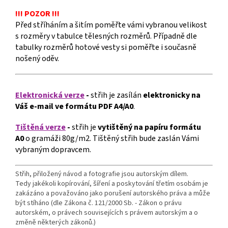
!!! POZOR !!!
Před stříháním a šitím poměřte vámi vybranou velikost
s rozměry v tabulce tělesných rozměrů. Případně dle
tabulky rozměrů hotové vesty si poměřte i současně
nošený oděv.
Elektronická verze
-
střih je zasílán
elektronicky
na
Váš e-mail ve formátu PDF A4/A0
.
Tištěná verze
-
střih je
vytištěný na papíru formátu
A0
o gramáži 80g/m2. Tištěný střih bude zaslán Vámi
vybraným dopravcem.
Střih, přiložený návod a fotografie jsou autorským dílem.
Tedy jakékoli kopírování, šíření a poskytování třetím osobám je
zakázáno a považováno jako porušení autorského práva a může
být stíháno (dle Zákona č. 121/2000 Sb. - Zákon o právu
autorském, o právech souvisejících s právem autorským a o
změně některých zákonů.)