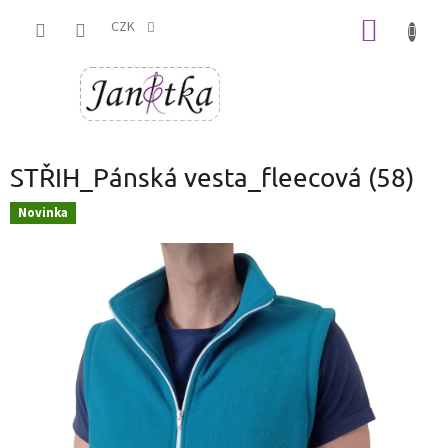
Přejít
NÁKUP
na
CZK
obsah
KOŠÍK
STŘIH_Pánská vesta_fleecová (58)
Novinka