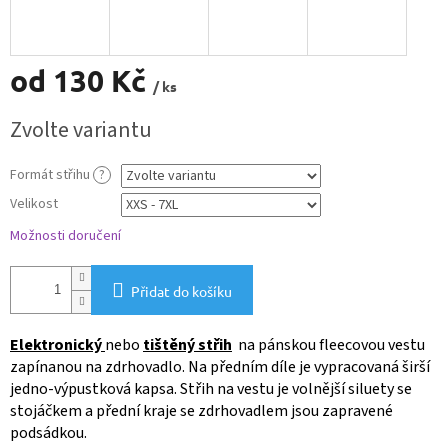
od
130 Kč
/ ks
Měrná
Zvolte variantu
cena:
Formát střihu
?
Velikost
Možnosti doručení
Přidat do košíku
Elektronický
nebo
tištěný střih
na pánskou fleecovou vestu
zapínanou na zdrhovadlo. Na předním díle je vypracovaná širší
jedno-výpustková kapsa. Střih na vestu je volnější siluety se
stojáčkem a přední kraje se zdrhovadlem jsou zapravené
podsádkou.