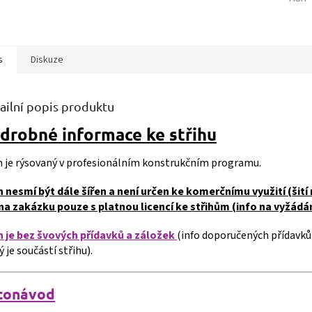
s
Diskuze
ailní popis produktu
drobné informace ke střihu
ih je rýsovaný v profesionálním konstrukčním programu.
h nesmí být dále šířen a není určen ke komerčnímu využití (šití 
 na zakázku pouze s platnou licencí ke střihům (info na vyžádán
h je bez švových přídavků a záložek
(info doporučených přídavků
ý je součástí střihu).
tonávod