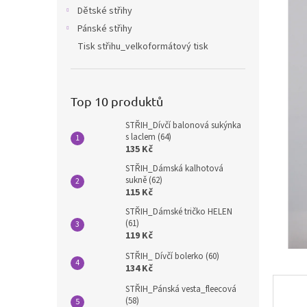
n
Dětské střihy
e
Pánské střihy
l
Tisk střihu_velkoformátový tisk
Top 10 produktů
STŘIH_Dívčí balonová sukýnka
s laclem (64)
135 Kč
STŘIH_Dámská kalhotová
sukně (62)
115 Kč
STŘIH_Dámské tričko HELEN
(61)
119 Kč
STŘIH_ Dívčí bolerko (60)
134 Kč
STŘIH_Pánská vesta_fleecová
(58)