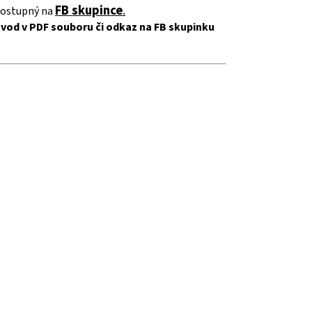
FB skupince
.
dostupný na
vod v PDF souboru či odkaz na FB skupinku