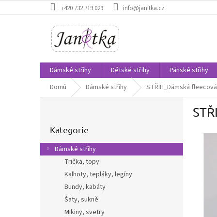
Přejít
+420 732 719 029
info@janitka.cz
na
obsah
Dámské střihy
Dětské střihy
Pánské střihy
Domů
Dámské střihy
STŘIH_Dámská fleecová 
P
STŘ
o
Přeskočit
s
kategorie
Kategorie
t
r
Dámské střihy
a
Trička, topy
n
Kalhoty, tepláky, legíny
n
í
Bundy, kabáty
p
Šaty, sukně
a
Mikiny, svetry