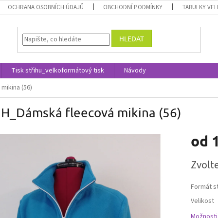
OCHRANA OSOBNÍCH ÚDAJŮ
OBCHODNÍ PODMÍNKY
TABULKY VEL
HLEDAT
Tisk střihu_velkoformátový tisk
Návody
mikina (56)
IH_Dámská fleecová mikina (56)
od
Měrná
Zvolt
cena:
Formát s
Velikost
Možnosti