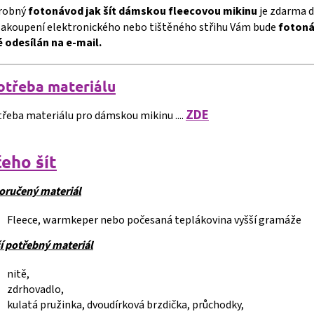
robný
fotonávod jak šít dámskou fleecovou mikinu
je zdarma 
zakoupení elektronického nebo tištěného střihu Vám bude
fotoná
 odesílán na e-mail.
o
třeba materiálu
ZDE
řeba materiálu pro dámskou mikinu ....
čeho šít
oručený materiál
Fleece, warmkeper nebo počesaná teplákovina vyšší gramáže
í potřebný materiál
nitě,
zdrhovadlo,
kulatá pružinka, dvoudírková brzdička, průchodky,