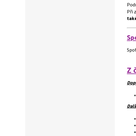
Pod
Při 
také
S
p
Spot
Z 
Dop
Dalš