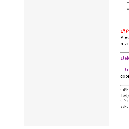
!!! 
Před
rozm
Ele
Tiš
dop
Střih
Tedy
stíh
záko
Z