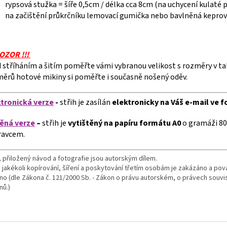
rypsová stužka = šíře 0,5cm / délka cca 8cm (na uchycení kulaté 
na začištění průkrčníku lemovací gumička nebo bavlněná keprov
POZOR !!!
 stříháním a šitím poměřte vámi vybranou velikost s rozměry v ta
ěrů hotové mikiny si poměřte i současně nošený oděv.
ktronická verze
-
střih je zasílán
elektronicky
na Váš e-mail ve 
těná verze
–
střih je
vytištěný na papíru formátu A0
o gramáži 80
ravcem.
, přiložený návod a fotografie jsou autorským dílem.
 jakékoli kopírování, šíření a poskytování třetím osobám je zakázáno a po
áno (dle Zákona č. 121/2000 Sb. - Zákon o právu autorském, o právech souv
nů.)