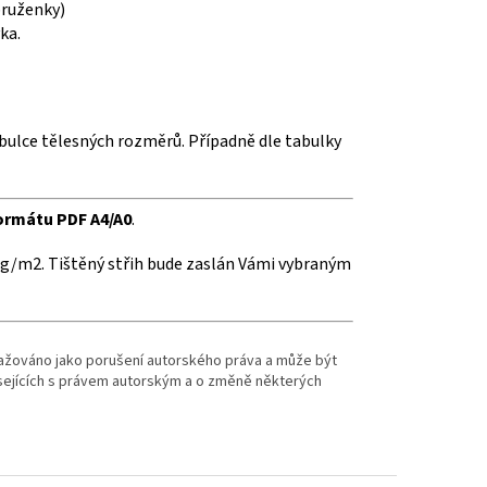
pruženky)
ka.
bulce tělesných rozměrů. Případně dle tabulky
formátu PDF A4/A0
.
g/m2. Tištěný střih bude zaslán Vámi vybraným
važováno jako porušení autorského práva a může být
isejících s právem autorským a o změně některých