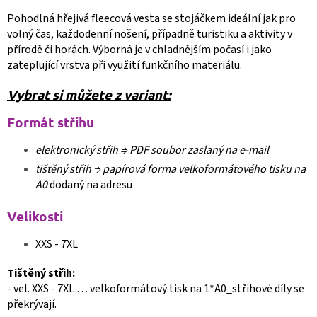
Pohodlná hřejivá fleecová vesta se stojáčkem ideální jak pro
volný čas, každodenní nošení, případně turistiku a aktivity v
přírodě či horách. Výborná je v chladnějším počasí i jako
zateplující vrstva při využití funkčního materiálu.
Vybrat si můžete z variant:
Formát střihu
elektronický střih ⇒
PDF soubor zaslaný na e-mail
tištěný střih ⇒
papírová forma velkoformátového tisku na
A0
dodaný na adresu
Velikosti
XXS - 7XL
Tištěný střih:
- vel. XXS - 7XL … velkoformátový tisk na 1*A0_střihové díly se
překrývají.