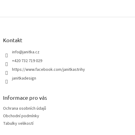
Z
á
p
a
Kontakt
t
í
info
@
janitka.cz
+420 732 719 029
https://www.facebook.com/janitkastrihy
janitkadesign
Informace pro vás
Ochrana osobních údajů
Obchodní podmínky
Tabulky velikostí