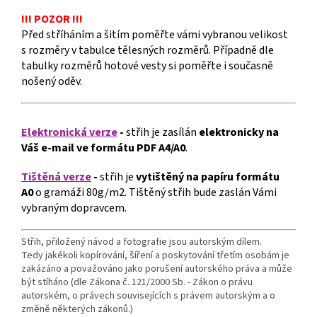
!!! POZOR !!!
Před stříháním a šitím poměřte vámi vybranou velikost
s rozměry v tabulce tělesných rozměrů. Případně dle
tabulky rozměrů hotové vesty si poměřte i současně
nošený oděv.
Elektronická verze
-
střih je zasílán
elektronicky
na
Váš e-mail ve formátu PDF A4/A0
.
Tištěná verze
-
střih je
vytištěný na papíru formátu
A0
o gramáži 80g/m2. Tištěný střih bude zaslán Vámi
vybraným dopravcem.
Střih, přiložený návod a fotografie jsou autorským dílem.
Tedy jakékoli kopírování, šíření a poskytování třetím osobám je
zakázáno a považováno jako porušení autorského práva a může
být stíháno (dle Zákona č. 121/2000 Sb. - Zákon o právu
autorském, o právech souvisejících s právem autorským a o
změně některých zákonů.)