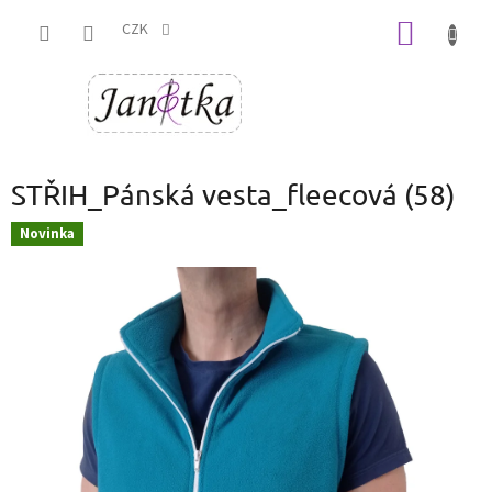
Přejít
NÁKUP
na
CZK
obsah
KOŠÍK
STŘIH_Pánská vesta_fleecová (58)
Novinka