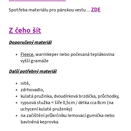
ZDE
Spotřeba materiálu pro pánskou vestu ....
Z čeho šít
Doporučený materiál
Fleece
, warmkeper nebo počesaná teplákovina
vyšší gramáže
Další potřebný materiál
nitě,
zdrhovadlo,
kulatá pružinka, dvoudírková brzdička, průchodky,
rypsová stužka = šíře 0,5cm / délka cca 8cm (na
uchycení kulaté pruženky)
na začištění průkrčníku lemovací gumička nebo
bavlněná keprovka.