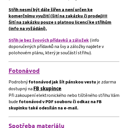
Střih nesmí být dále šířen a není určen ke
komerčnímu využití (šití na zakázku či prodej)!!!
Šití na zakázku pouze s platnou licencí ke střihům
(info na vyžádání).
Střih je bez švových přídavků a záložek
(info
doporučených přídavků na švy a záložky najdete v
polohovém plánu, který je součástí střihu).
Fotonávod
Podrobný
fotonávod jak šít pánskou vestu
je zdarma
FB skupince
dostupný na
.
Při zakoupení elektronického nebo tištěného střihu Vám
bude
fotonávod v PDF souboru či odkaz na FB
skupinku také odesílán na e-mail.
S
p
o
třeba materiálu