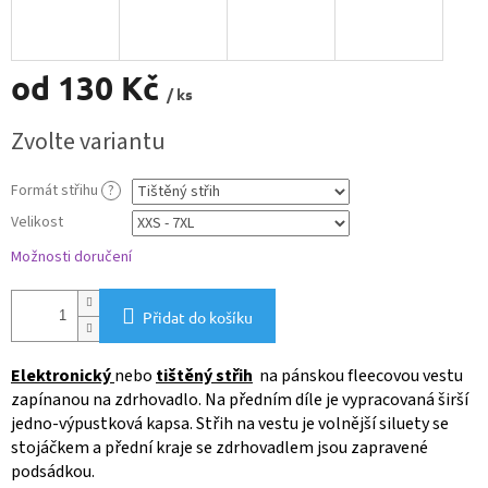
od
130 Kč
/ ks
Měrná
Zvolte variantu
cena:
Formát střihu
?
Velikost
Možnosti doručení
Přidat do košíku
Elektronický
nebo
tištěný střih
na pánskou fleecovou vestu
zapínanou na zdrhovadlo. Na předním díle je vypracovaná širší
jedno-výpustková kapsa. Střih na vestu je volnější siluety se
stojáčkem a přední kraje se zdrhovadlem jsou zapravené
podsádkou.