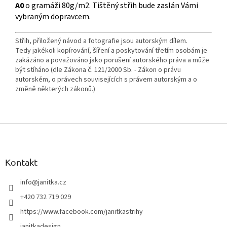
A0
o gramáži 80g/m2. Tištěný střih bude zaslán Vámi
vybraným dopravcem.
Střih, přiložený návod a fotografie jsou autorským dílem.
Tedy jakékoli kopírování, šíření a poskytování třetím osobám je
zakázáno a považováno jako porušení autorského práva a může
být stíháno (dle Zákona č. 121/2000 Sb. - Zákon o právu
autorském, o právech souvisejících s právem autorským a o
změně některých zákonů.)
Z
á
p
a
Kontakt
t
í
info
@
janitka.cz
+420 732 719 029
https://www.facebook.com/janitkastrihy
janitkadesign