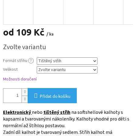
od
109 Kč
/ ks
Měrná
Zvolte variantu
cena:
Formát střihu
?
Velikost
Možnosti doručení
Přidat do košíku
Elektronický
nebo
tištěný střih
na softshellové kalhoty s
kapsami a tvarovanými nákoleníky. Kalhoty vhodné pro děti s
normální až štíhlou postavou.
Zadní díl kalhot je tvarovaný sedlem. Střih kalhot má