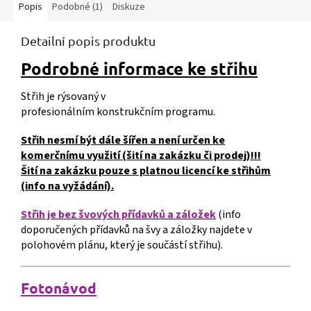
Popis
Podobné (1)
Diskuze
Detailní popis produktu
Podrobné informace ke střihu
Střih je rýsovaný v
profesionálním konstrukčním programu.
Střih nesmí být dále šířen a není určen ke
komerčnímu využití (šití na zakázku či prodej)!!!
Šití na zakázku pouze s platnou licencí ke střihům
(info na vyžádání).
Střih je bez švových přídavků a záložek
(info
doporučených přídavků na švy a záložky najdete v
polohovém plánu, který je součástí střihu).
Fotonávod