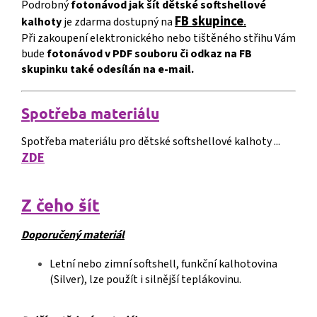
Podrobný
fotonávod jak šít dětské softshellové
FB skupince
.
kalhoty
je zdarma dostupný na
Při zakoupení elektronického nebo tištěného střihu Vám
bude
fotonávod v PDF souboru či odkaz na FB
skupinku také odesílán na e-mail.
S
p
o
třeba materiálu
Spotřeba materiálu pro dětské softshellové kalhoty ...
ZDE
Z čeho šít
Doporučený materiál
Letní nebo zimní softshell, funkční kalhotovina
(Silver), lze použít i silnější teplákovinu.