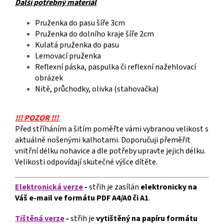
Další potřebný materiál
Pruženka do pasu šíře 3cm
Pruženka do dolního kraje šíře 2cm
Kulatá pruženka do pasu
Lemovací pruženka
Reflexní páska, paspulka či reflexní nažehlovací
obrázek
Nitě, průchodky, olivka (stahovačka)
!!! POZOR !!!
Před stříháním a šitím poměřte vámi vybranou velikost s
aktuálně nošenými kalhotami. Doporučuji přeměřit
vnitřní délku nohavice a dle potřeby upravte jejich délku.
Velikosti odpovídají skutečné výšce dítěte.
Elektronická verze
-
střih je zasílán
elektronicky
na
Váš e-mail ve formátu PDF A4/A0 či A1
.
Tištěná verze
-
střih je
vytištěný na papíru formátu