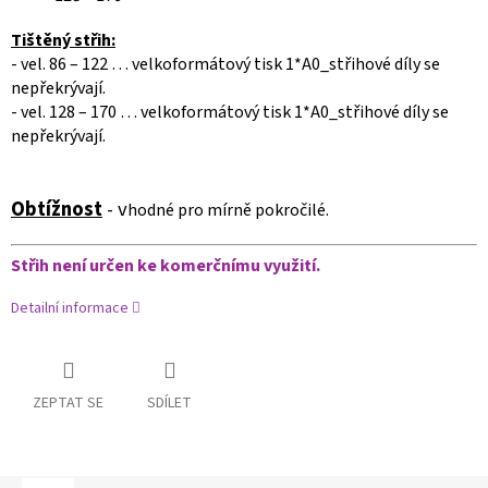
Tištěný střih:
- vel. 86 – 122 … velkoformátový tisk 1*A0_střihové díly se
nepřekrývají.
- vel. 128 – 170 … velkoformátový tisk 1*A0_střihové díly se
nepřekrývají.
Obtížnost
- v
hodné pro mírně pokročilé.
Střih není určen ke komerčnímu využití.
Detailní informace
ZEPTAT SE
SDÍLET