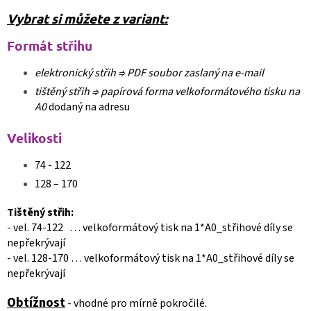
Vybrat si můžete z variant:
Formát střihu
elektronický střih ⇒
PDF soubor zaslaný na e-mail
tištěný střih ⇒
papírová forma velkoformátového tisku na
A0
dodaný na adresu
Velikosti
74 - 122
128 – 170
Tištěný střih:
- vel. 74-122 … velkoformátový tisk na 1*A0_střihové díly se
nepřekrývají
- vel. 128-170 … velkoformátový tisk na 1*A0_střihové díly se
nepřekrývají
Obtížnost
- vhodné pro mírně pokročilé.