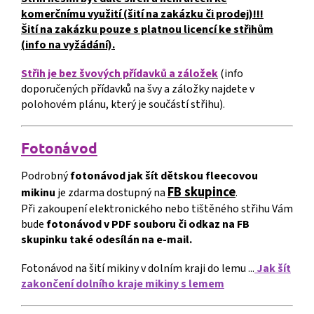
komerčnímu využití (šití na zakázku či prodej)!!!
Šití na zakázku pouze s platnou licencí ke střihům
(info na vyžádání).
Střih je bez švových přídavků a záložek
(info
doporučených přídavků na švy a záložky najdete v
polohovém plánu, který je součástí střihu).
Fotonávod
Podrobný
fotonávod jak šít dětskou fleecovou
FB skupince
mikinu
je zdarma dostupný na
.
Při zakoupení elektronického nebo tištěného střihu Vám
bude
fotonávod v PDF souboru či odkaz na FB
skupinku také odesílán na e-mail.
Fotonávod na šití mikiny v dolním kraji do lemu ...
Jak šít
zakončení dolního kraje mikiny s lemem