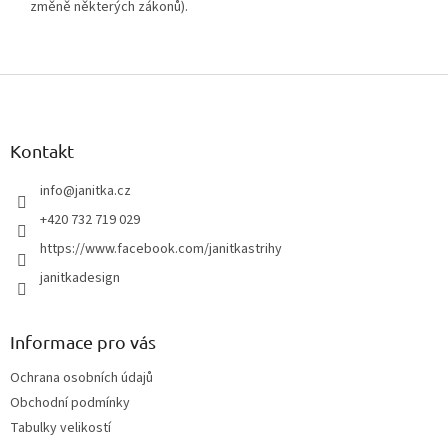
změně některých zákonů).
Z
á
p
a
Kontakt
t
í
info
@
janitka.cz
+420 732 719 029
https://www.facebook.com/janitkastrihy
janitkadesign
Informace pro vás
Ochrana osobních údajů
Obchodní podmínky
Tabulky velikostí