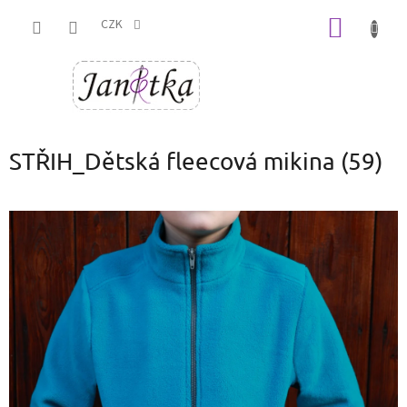
Přejít
NÁKUP
na
CZK
obsah
KOŠÍK
STŘIH_Dětská fleecová mikina (59)