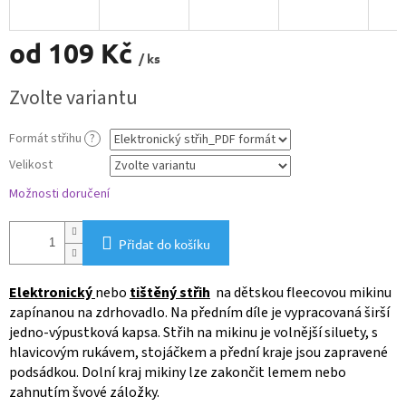
od
109 Kč
/ ks
Měrná
Zvolte variantu
cena:
Formát střihu
?
Velikost
Možnosti doručení
Přidat do košíku
Elektronický
nebo
tištěný střih
na dětskou fleecovou mikinu
zapínanou na zdrhovadlo. Na předním díle je vypracovaná širší
jedno-výpustková kapsa. Střih na mikinu je volnější siluety, s
hlavicovým rukávem, stojáčkem a přední kraje jsou zapravené
podsádkou. Dolní kraj mikiny lze zakončit lemem nebo
zahnutím švové záložky.