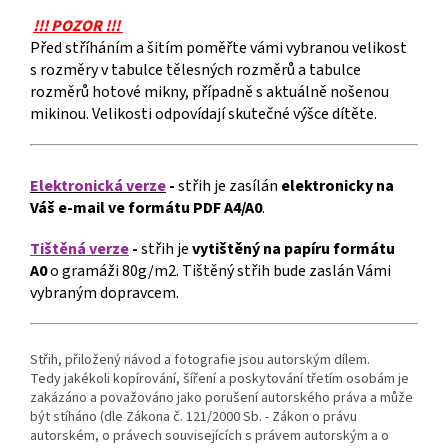
!!! POZOR !!!
Před stříháním a šitím poměřte vámi vybranou velikost
s rozměry v tabulce tělesných rozměrů a tabulce
rozměrů hotové mikny, případně s aktuálně nošenou
mikinou. Velikosti odpovídají skutečné výšce dítěte.
Elektronická verze
-
střih je zasílán
elektronicky
na
Váš e-mail ve formátu PDF A4/A0
.
Tištěná verze
-
střih je
vytištěný na papíru formátu
A0
o gramáži 80g/m2. Tištěný střih bude zaslán Vámi
vybraným dopravcem.
Střih, přiložený návod a fotografie jsou autorským dílem.
Tedy jakékoli kopírování, šíření a poskytování třetím osobám je
zakázáno a považováno jako porušení autorského práva a může
být stíháno (dle Zákona č. 121/2000 Sb. - Zákon o právu
autorském, o právech souvisejících s právem autorským a o