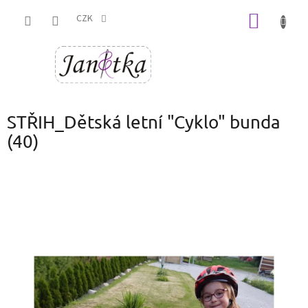
Přejít
NÁKUP
na
CZK
obsah
KOŠÍK
STŘIH_Dětská letní "Cyklo" bunda
(40)