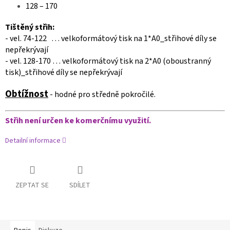
128 – 170
Tištěný střih:
- vel. 74-122 … velkoformátový tisk na 1*A0_střihové díly se
nepřekrývají
- vel. 128-170 … velkoformátový tisk na 2*A0 (oboustranný
tisk)_střihové díly se nepřekrývají
Obtížnost
- hodné pro středně pokročilé.
Střih není určen ke komerčnímu využití.
Detailní informace
ZEPTAT SE
SDÍLET