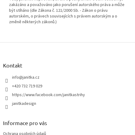
zakázáno a považováno jako porušení autorského práva a může
být stíháno (dle Zákona č. 121/2000 Sb. - Zákon o právu
autorském, o právech souvisejících s právem autorským a o
změně některých zákonů.)
Z
á
p
a
Kontakt
t
í
info
@
janitka.cz
+420 732 719 029
https://www.facebook.com/janitkastrihy
janitkadesign
Informace pro vás
Ochrana osobních údajů