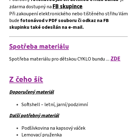
FB skupince
zdarma dostupný na
.
Při zakoupení elektronického nebo tištěného střihu Vám
bude
fotonávod v PDF souboru či odkaz na FB
skupinku také odesílán na e-mail.
S
p
o
třeba materiálu
ZDE
Spotřeba materiálu pro dětskou CYKLO bundu ....
Z čeho šít
Doporučený materiál
Softshell – letní, jarní/podzimní
Další potřebný materiál
Podšívkovina na kapsový váček
Lemovací pruženka