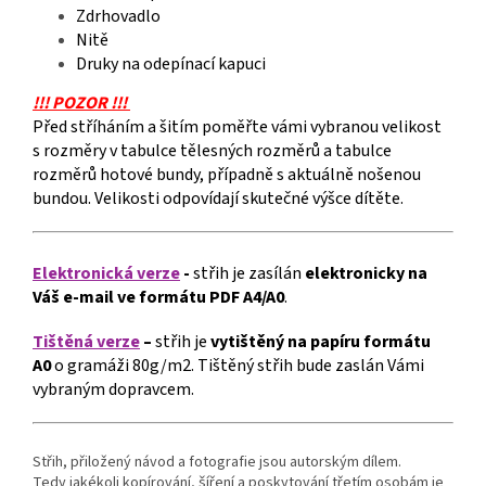
Zdrhovadlo
Nitě
Druky na odepínací kapuci
!!! POZOR !!!
Před stříháním a šitím poměřte vámi vybranou velikost
s rozměry v tabulce tělesných rozměrů a tabulce
rozměrů hotové bundy, případně s aktuálně nošenou
bundou. Velikosti odpovídají skutečné výšce dítěte.
Elektronická verze
-
střih je zasílán
elektronicky
na
Váš e-mail ve formátu PDF A4/A0
.
Tištěná verze
–
střih je
vytištěný na papíru formátu
A0
o gramáži 80g/m2. Tištěný střih bude zaslán Vámi
vybraným dopravcem.
Střih, přiložený návod a fotografie jsou autorským dílem.
Tedy jakékoli kopírování, šíření a poskytování třetím osobám je