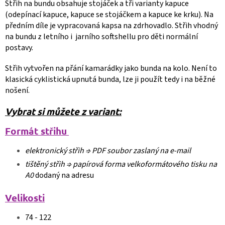
Střih na bundu obsahuje stojáček a tři varianty kapuce
(odepínací kapuce, kapuce se stojáčkem a kapuce ke krku). Na
předním díle je vypracovaná kapsa na zdrhovadlo. Střih vhodný
na bundu z letního i jarního softshellu pro děti normální
postavy.
Střih vytvořen na přání kamarádky jako bunda na kolo. Není to
klasická cyklistická upnutá bunda, lze ji použít tedy i na běžné
nošení.
Vybrat si můžete z variant:
Formát střihu
elektronický střih ⇒
PDF soubor zaslaný na e-mail
tištěný střih ⇒
papírová forma velkoformátového tisku na
A0
dodaný na adresu
Velikosti
74 - 122