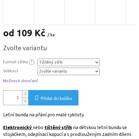
od
109 Kč
/ ks
Měrná
Zvolte variantu
cena:
Formát střihu
?
Velikost
Možnosti doručení
Přidat do košíku
Letní bunda na přání pro malé cyklisty.
Elektronický
nebo
tištěný střih
na dětskou letní bundu se
stojáčkem, odepínací kapucí a s prodlouženým zadním dílem.