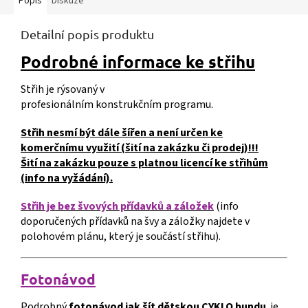
Popis
Diskuze
Detailní popis produktu
Podrobné informace ke střihu
Střih je rýsovaný v
profesionálním konstrukčním programu.
Střih nesmí být dále šířen a není určen ke
komerčnímu využití (šití na zakázku či prodej)!!!
Šití na zakázku pouze s platnou licencí ke střihům
(info na vyžádání).
Střih je bez švových přídavků a záložek
(info
doporučených přídavků na švy a záložky najdete v
polohovém plánu, který je součástí střihu).
Fotonávod
Podrobný
fotonávod jak šít dětskou CYKLO bundu
je