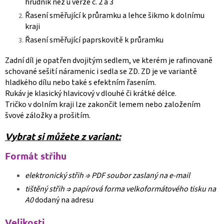
hrudník než u verze č. 2 a 3
Řasení směřující k průramku a lehce šikmo k dolnímu
kraji
Řasení směřující paprskovitě k průramku
Zadní díl je opatřen dvojitým sedlem, ve kterém je rafinovaně
schované sešití náramenic i sedla se ZD. ZD je ve variantě
hladkého dílu nebo také s efektním řasením.
Rukáv je klasický hlavicový v dlouhé či krátké délce.
Tričko v dolním kraji lze zakončit lemem nebo založením
švové záložky a prošitím.
Vybrat si můžete z variant:
Formát střihu
elektronický střih ⇒
PDF soubor zaslaný na e-mail
tištěný střih ⇒
papírová forma velkoformátového tisku na
A0
dodaný na adresu
Velikosti