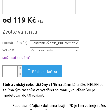
od
119 Kč
/ ks
Měrná
Zvolte variantu
cena:
Formát střihu
?
Velikost
Možnosti doručení
Přidat do košíku
Elektronický
nebo
tištěný střih
na dámské tričko HELEN se
zajímavým řasením ve výstřihu do tvaru „V“. Přední díl je
modelován do tří variant:
Řasení směřující k dolnímu kraji – PD je tím volnější přes