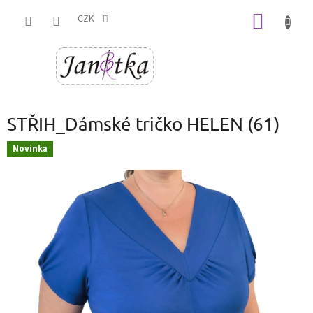
Přejít
NÁKUP
na
CZK
obsah
KOŠÍK
STŘIH_Dámské tričko HELEN (61)
Novinka