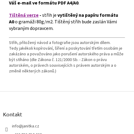
Váš e-mail ve formátu PDF A4/A0
.
Tištěná verze
-
střih je
vytištěný na papíru formátu
A0
o gramáži 80g/m2. Tištěný střih bude zaslán Vámi
vybraným dopravcem.
Střih, přiložený návod a fotografie jsou autorským dílem.
Tedy jakékoli kopírování, šíření a poskytování třetím osobám je
zakázáno a považováno jako porušení autorského práva a může
být stíháno (dle Zákona č. 121/2000 Sb. - Zákon o právu
autorském, o právech souvisejících s právem autorským a o
změně některých zákonů.)
Z
á
p
a
Kontakt
t
í
info
@
janitka.cz