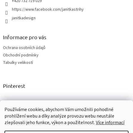
+420 732 719 029
https://www.facebook.com/janitkastrihy
janitkadesign
Informace pro vás
Ochrana osobních údajů
Obchodní podmínky
Tabulky velikostí
Pinterest
Facebook
Používáme cookies, abychom Vám umožnili pohodlné
prohlížení webu a díky analýze provozu webu neustále
zlepšovali jeho funkce, výkon a použitelnost.
Více informací