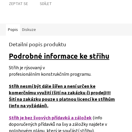
ZEPTAT SE
SDÍLET
Popis
Diskuze
Detailní popis produktu
Podrobné informace ke střihu
Střih je rýsovaný v
profesionálním konstrukčním programu.
Střih nesmí být dále šířen a není určen ke
komerčnímu využití (šití na zakázku či prodej)!!!
Šití na zakázku pouze s platnou licencí ke střihům
(info na vyžádání).
Střih je bez švových přídavků a záložek
(info
doporučených přídavků na švy a záložky najdete v
polohovém plánu, který je součástí střihu).